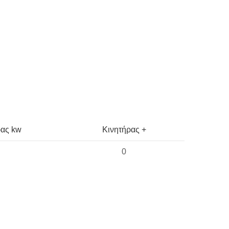
ρας kw
Κινητήρας +
0