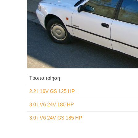
Τροποποίηση
2.2 i 16V GS 125 HP
3.0 i V6 24V 180 HP
3.0 i V6 24V GS 185 HP