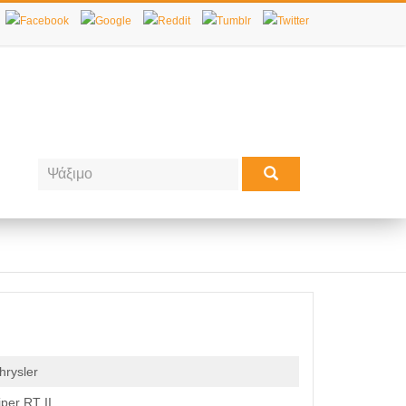
hrysler
iper RT II