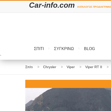
Car-info.com
ΚΑΤΆΛΟΓΟΣ ΠΡΟΔΙΑΓΡΑΦΏ
ΣΠΊΤΙ
ΣΥΓΚΡΊΝΩ
BLOG
`
Σπίτι
Chrysler
Viper
Viper RT II