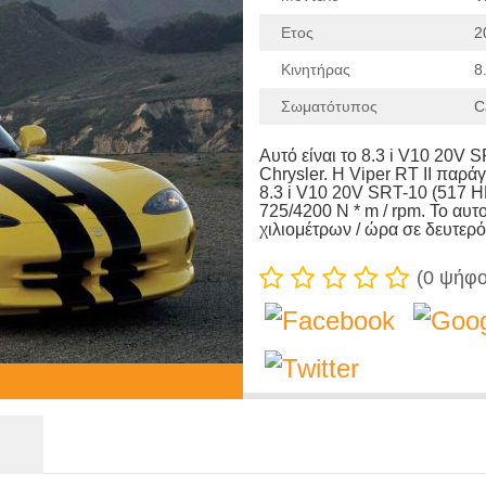
Ετος
2
Κινητήρας
8
Σωματότυπος
C
Αυτό είναι το 8.3 i V10 20V 
Chrysler. Η Viper RT II παράγ
8.3 i V10 20V SRT-10 (517 H
725/4200 N * m / rpm. Το αυτ
χιλιομέτρων / ώρα σε δευτερό
(
0
ψήφοι