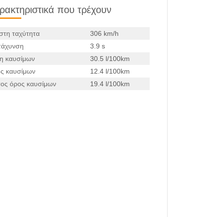
ρακτηριστικά που τρέχουν
ιστη ταχύτητα
306 km/h
τάχυνση
3.9 s
η καυσίμων
30.5 l/100km
ς καυσίμων
12.4 l/100km
ος όρος καυσίμων
19.4 l/100km