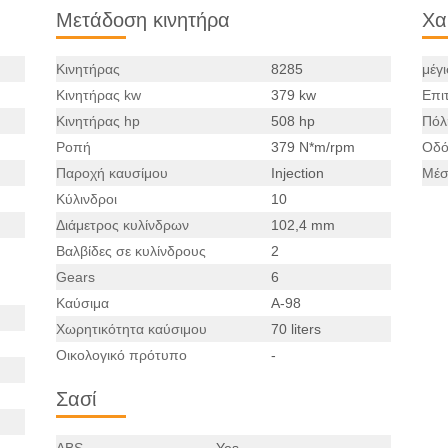
Μετάδοση κινητήρα
Χα
Κινητήρας
8285
μέγ
Κινητήρας kw
379 kw
Επι
Κινητήρας hp
508 hp
Πόλ
Ροπή
379 N*m/rpm
Οδό
Παροχή καυσίμου
Injection
Μέσ
Κύλινδροι
10
Διάμετρος κυλίνδρων
102,4 mm
Βαλβίδες σε κυλίνδρους
2
Gears
6
Καύσιμα
A-98
Χωρητικότητα καύσιμου
70 liters
Οικολογικό πρότυπο
-
Σασί