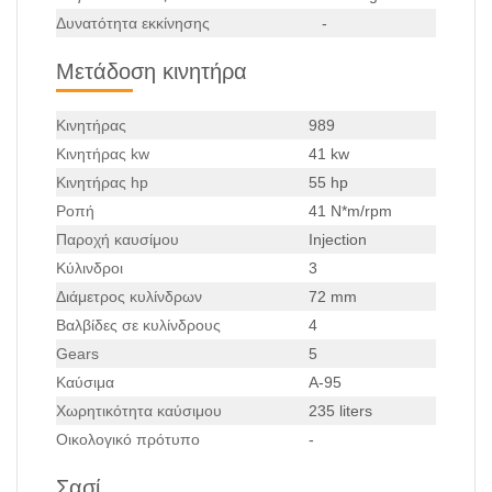
Δυνατότητα εκκίνησης
-
Μετάδοση κινητήρα
Κινητήρας
989
Κινητήρας kw
41 kw
Κινητήρας hp
55 hp
Ροπή
41 N*m/rpm
Παροχή καυσίμου
Injection
Κύλινδροι
3
Διάμετρος κυλίνδρων
72 mm
Βαλβίδες σε κυλίνδρους
4
Gears
5
Καύσιμα
A-95
Χωρητικότητα καύσιμου
235 liters
Οικολογικό πρότυπο
-
Σασί