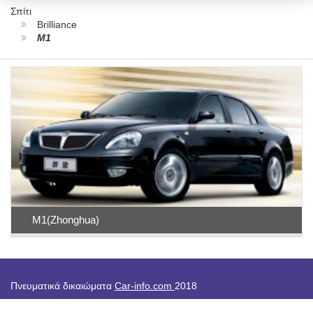
Σπίτι
Brilliance
M1
M1(Zhonghua)
Πνευματικά δικαιώματα
Car-info.com
2018