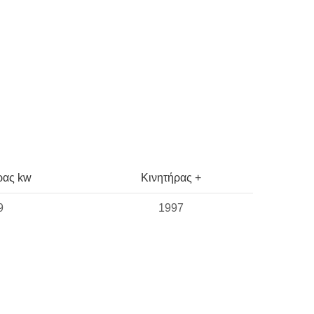
ρας kw
Κινητήρας +
9
1997