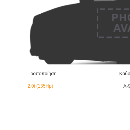
Τροποποίηση
Καύσ
2.0i (135Hp)
A-