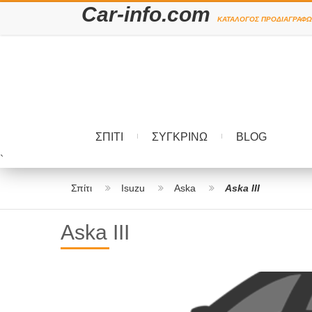
Car-info.com
ΚΑΤΆΛΟΓΟΣ ΠΡΟΔΙΑΓΡΑΦΏ
ΣΠΊΤΙ
ΣΥΓΚΡΊΝΩ
BLOG
`
Σπίτι
Isuzu
Aska
Aska III
Aska III