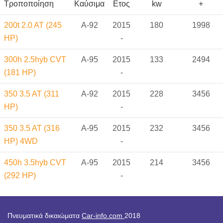
Τροποποίηση
Καύσιμα
Ετος
kw
+
200t 2.0 AT (245
A-92
2015
180
1998
HP)
-
300h 2.5hyb CVT
A-95
2015
133
2494
(181 HP)
-
350 3.5 AT (311
A-92
2015
228
3456
HP)
-
350 3.5 AT (316
A-95
2015
232
3456
HP) 4WD
-
450h 3.5hyb CVT
A-95
2015
214
3456
(292 HP)
-
Πνευματικά δικαιώματα
Car-info.com
2018