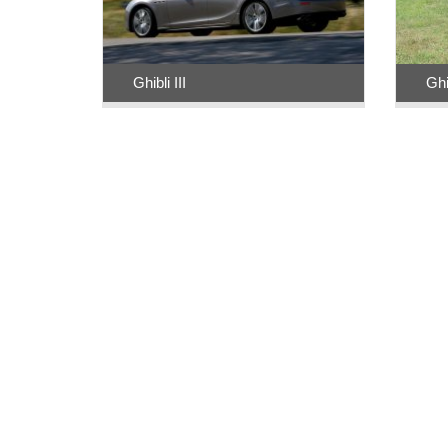
Ghibli III
Ghib