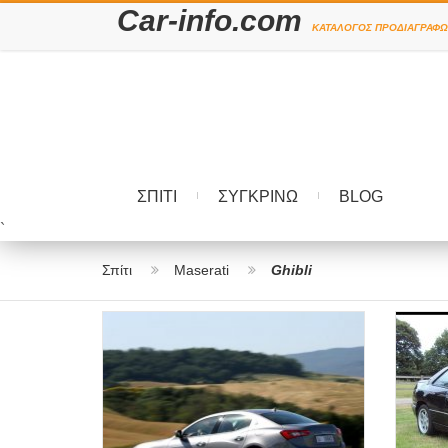
Car-info.com
ΚΑΤΆΛΟΓΟΣ ΠΡΟΔΙΑΓΡΑΦΏ
ΣΠΊΤΙ
ΣΥΓΚΡΊΝΩ
BLOG
`
Σπίτι
Maserati
Ghibli