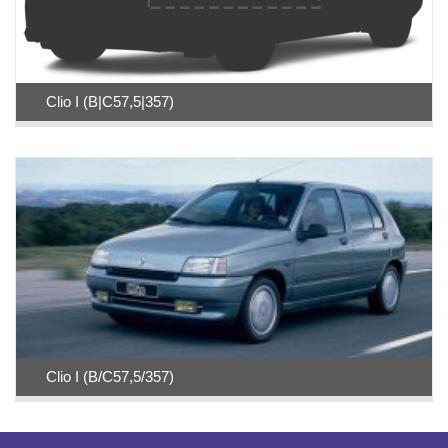
Clio I (B|C57,5|357)
Clio I (B/C57,5/357)