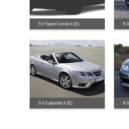
9-3 Sport Combi II (E)
9-3
9-3 Cabriolet II (E)
9-3