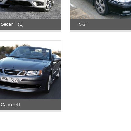
 Sedan II (E)
9-3 I
 Cabriolet I