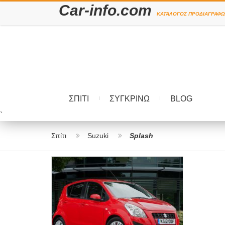
Car-info.com
ΚΑΤΆΛΟΓΟΣ ΠΡΟΔΙΑΓΡΑΦΏ
ΣΠΊΤΙ
ΣΥΓΚΡΊΝΩ
BLOG
`
Σπίτι
Suzuki
Splash