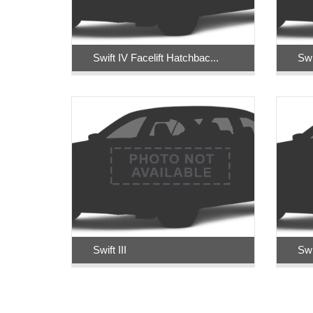
Swift IV Facelift Hatchbac...
Swi
Swift III
Swi