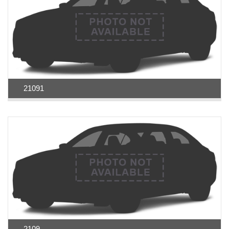
21091
2109