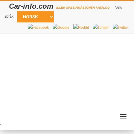
Car-info.com
Velg
BILER SPESIFIKASJONER KATALOG
språk
Togg
navig
`