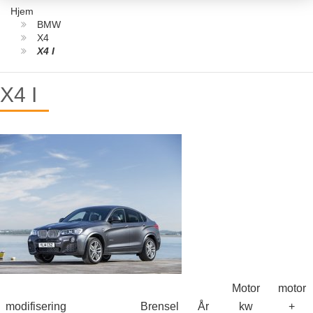
Hjem
BMW
X4
X4 I
X4 I
Motor
motor
modifisering
Brensel
År
kw
+