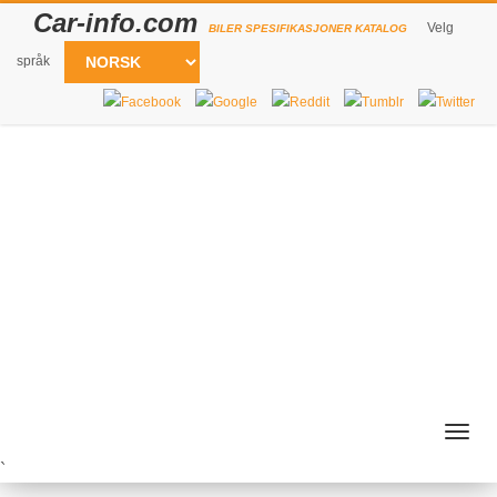
Car-info.com
Velg
BILER SPESIFIKASJONER KATALOG
språk
Togg
navig
`