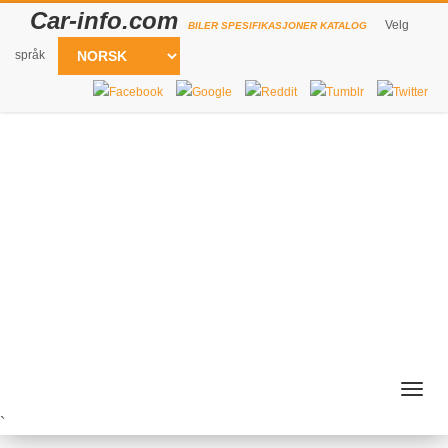
Car-info.com
Velg
BILER SPESIFIKASJONER KATALOG
språk
Togg
navig
`