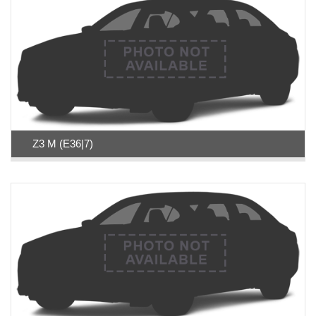
Z3 M (E36|7)