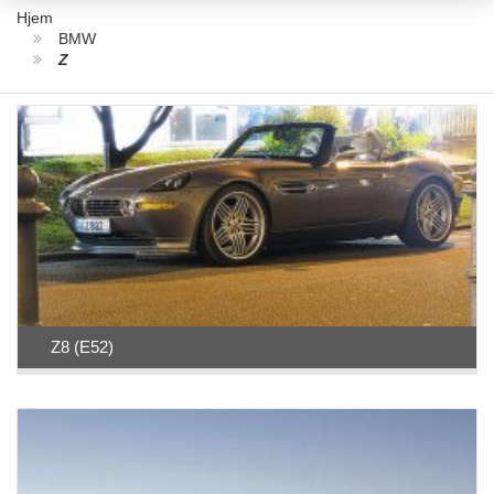
Hjem
BMW
Z
Z8 (E52)