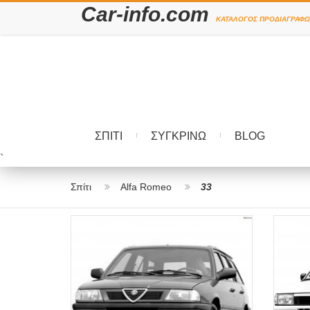
Car-info.com
ΚΑΤΆΛΟΓΟΣ ΠΡΟΔΙΑΓΡΑΦΏ
ΣΠΊΤΙ
ΣΥΓΚΡΊΝΩ
BLOG
`
Σπίτι
Alfa Romeo
33