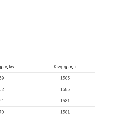
ήρας kw
Κινητήρας +
59
1585
62
1585
61
1581
70
1581