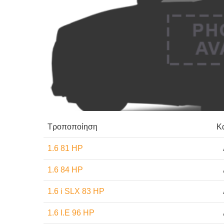
Τροποποίηση
Κ
1.6 81 HP
1.6 84 HP
1.6 i SLX 83 HP
1.6 I.E 96 HP