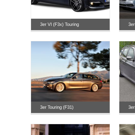
3er VI (F3x) Touring
3er
3er Touring (F31)
3er