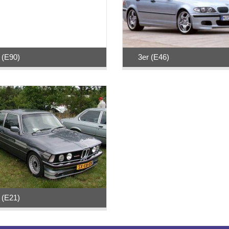
 (E90)
3er (E46)
 (E21)