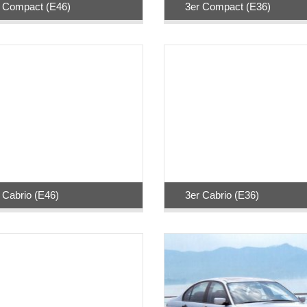
 Compact (E46)
3er Compact (E36)
 Cabrio (E46)
3er Cabrio (E36)