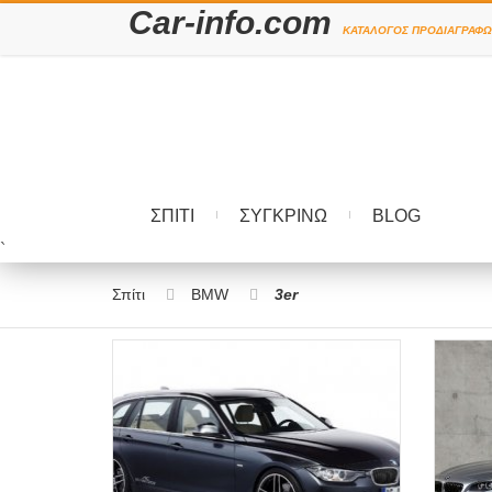
Car-info.com
ΚΑΤΆΛΟΓΟΣ ΠΡΟΔΙΑΓΡΑΦΏ
ΣΠΊΤΙ
ΣΥΓΚΡΊΝΩ
BLOG
`
Σπίτι
BMW
3er