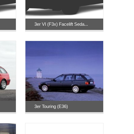
3er VI (F3x) Facelift Seda...
3er Touring (E36)